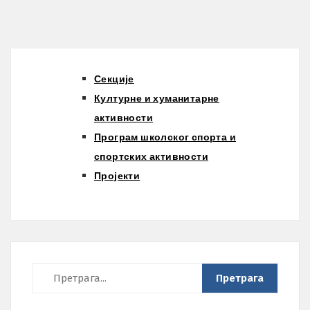
Секције
Културне и хуманитарне
активности
Програм школског спорта и
спортских активности
Пројекти