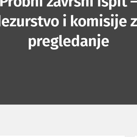
Probni zavrsni ispit 
ezurstvo i komisije 
pregledanje