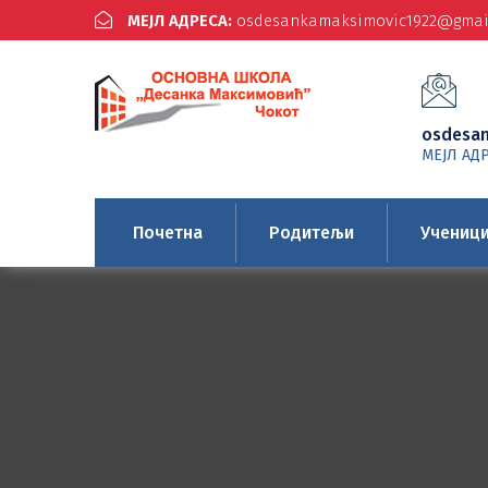
МЕЈЛ АДРЕСА:
osdesankamaksimovic1922@gmai
osdesa
МЕЈЛ АД
Почетна
Родитељи
Учениц