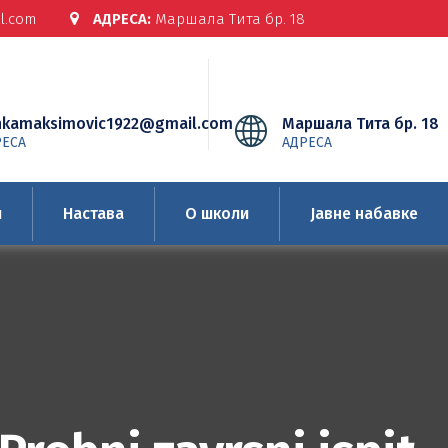
l.com
АДРЕСА:
Маршала Тита бр. 18
nkamaksimovic1922@gmail.com
Маршала Тита бр. 18
РЕСА
АДРЕСА
и
Настава
О школи
Јавне набавке