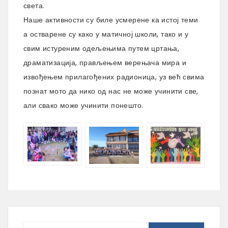
света.
Наше активности су биле усмерене ка истој теми
а остварене су како у матичној школи, тако и у
свим истуреним одељењима путем цртања,
драматизација, прављењем верењача мира и
извођењем прилагођених радионица, уз већ свима
познат мото да нико од нас не може учинити све,
али свако може учинити понешто.