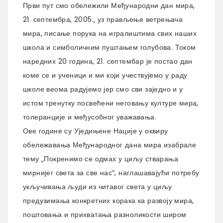
Први пут смо обележили Међународни дан мира,
21. септембра, 2005., уз прављење ветрењача
мира, писање порука на игралиштима свих наших
школа и симболичним пуштањем голубова. Током
наредних 20 година, 21. септембар је постао дан
коме се и ученици и ми који учествујемо у раду
школе веома радујемо јер смо сви заједно и у
истом тренутку посвећени неговању културе мира,
толеранције и међусобног уважавања.
Ове године су Уједињене Нације у оквиру
обележавања Међународног дана мира изабрале
тему „Покренимо се одмах у циљу стварања
мирнијег света за све нас“, наглашавајући потребу
укључивања људи из читавог света у циљу
предузимања конкретних корака ка развоју мира,
поштовања и прихватања разноликости широм