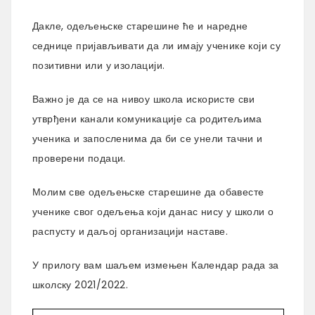
Дакле, одељењске старешине ће и наредне
седнице пријављивати да ли имају ученике који су
позитивни или у изолацији.
Важно је да се на нивоу школа искористе сви
утврђени канали комуникације са родитељима
ученика и запосленима да би се унели тачни и
проверени подаци.
Молим све одељењске старешине да обавесте
ученике свог одељења који данас нису у школи о
распусту и даљој организацији наставе.
У прилогу вам шаљем измењен Календар рада за
школску 2021/2022.