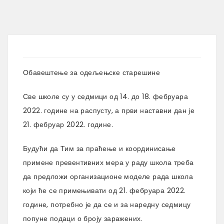
Обавештење за одељењске старешине
Све школе су у седмици од 14. до 18. фебруара
2022. године на распусту, а први наставни дан је
21. фебруар 2022. године.
Будући да Тим за праћење и координисање
примене превентивних мера у раду школа треба
да предложи организационе моделе рада школа
који ће се примењивати од 21. фебруара 2022.
године, потребно је да се и за наредну седмицу
попуне подаци о броју заражених.