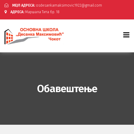
МЕЈЛ АДРЕСА:
osdesankamaksimovic1922@gmail.com
АДРЕСА:
Маршала Тита бр. 18
Обавештење