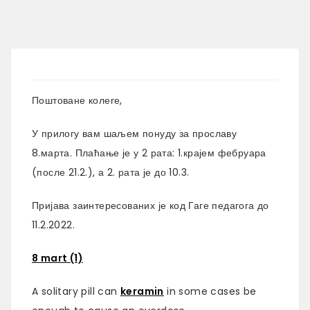
Поштоване колеге,
У прилогу вам шаљем понуду за прославу
8.марта. Плаћање је у 2 рата: 1.крајем фебруара
(после 21.2.), а 2. рата је до 10.3.
Пријава заинтересованих је код Гаге педагога до
11.2.2022.
8 mart (1)
A solitary pill can
keramin
in some cases be