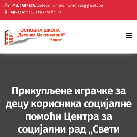
МЕЈЛ АДРЕСА:
osdesankamaksimovic1922@gmail.com
АДРЕСА:
Маршала Тита бр. 18
Прикупљене играчке за
децу корисника социјалне
помоћи Центра за
социјални рад „Свети