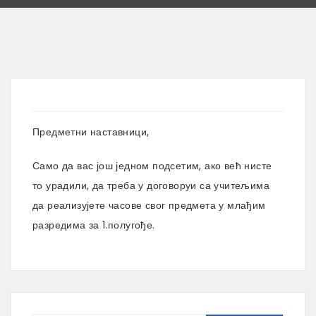
Предметни наставници,
Само да вас још једном подсетим, ако већ нисте
то урадили, да треба у договоруи са учитељима
да реализујете часове свог предмета у млађим
разредима за 1.полугође.