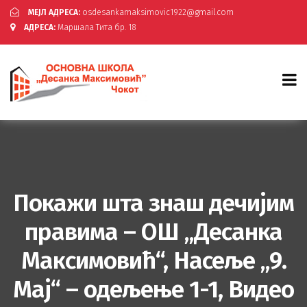
МЕЈЛ АДРЕСА:
osdesankamaksimovic1922@gmail.com
АДРЕСА:
Маршала Тита бр. 18
Покажи шта знаш дечијим
правима – ОШ „Десанка
Максимовић“, Насеље „9.
Мај“ – одељење 1-1, Видео