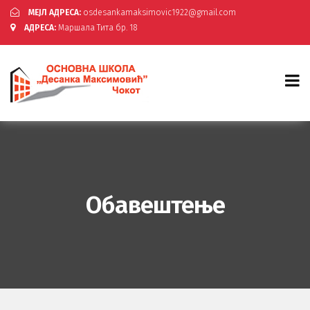
МЕЈЛ АДРЕСА:
osdesankamaksimovic1922@gmail.com
АДРЕСА:
Маршала Тита бр. 18
Обавештење