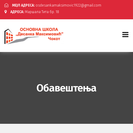
МЕЈЛ АДРЕСА:
osdesankamaksimovic1922@gmail.com
АДРЕСА:
Маршала Тита бр. 18
Обавештења