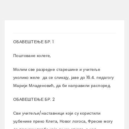
ОБАВЕШТЕЊЕ БР. 1
Поштоване колеге,
Молим све разредне старешине и учитеље
уколико желе да се сликају, јаве до 16.4. педагогу
Марији Младеновић, да би направили распоред.
ОБАВЕШТЕЊЕ БР. 2
Сви учитељи/наставници који су користили
уџбенике преко Клета, Новог логоса, Фреске могу