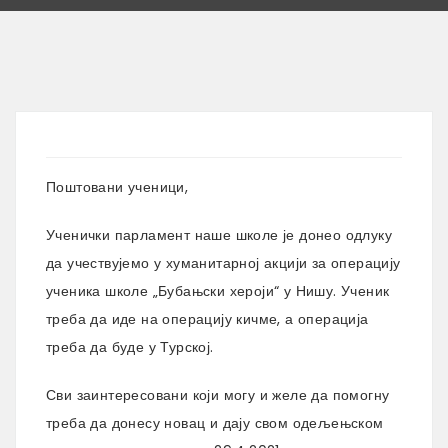
Поштовани ученици,
Ученички парламент наше школе је донео одлуку
да учествујемо у хуманитарној акцији за операцију
ученика школе „Бубањски хероји“ у Нишу. Ученик
треба да иде на операцију кичме, а операција
треба да буде у Турској.
Сви заинтересовани који могу и желе да помогну
треба да донесу новац и дају свом одељењском