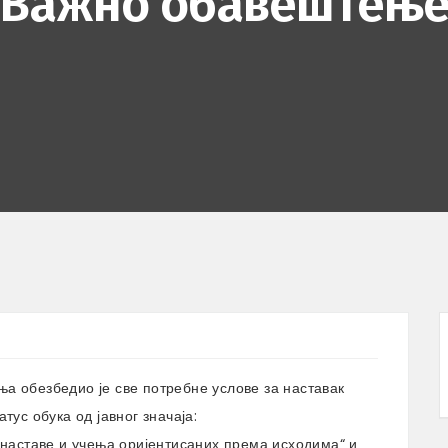
Важно обавештењ
а обезбедио је све потребне услове за наставак
тус обука од јавног значаја:
 наставе и учења оријентисаних према исходима“ и