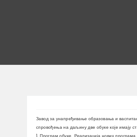
Завод за унапређивање образовања и васпитањ
спровођења на даљину две обуке које имају ста
1. Програм обуке „Реализација нових програма