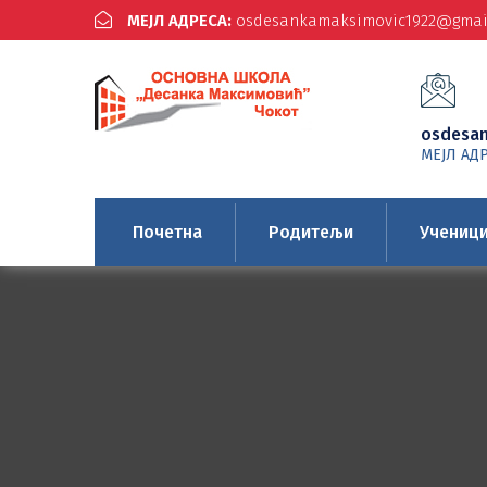
МЕЈЛ АДРЕСА:
osdesankamaksimovic1922@gmai
osdesa
МЕЈЛ АД
Почетна
Родитељи
Учениц