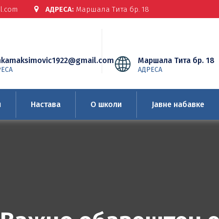
l.com
АДРЕСА:
Маршала Тита бр. 18
nkamaksimovic1922@gmail.com
Маршала Тита бр. 18
РЕСА
АДРЕСА
и
Настава
О школи
Јавне набавке