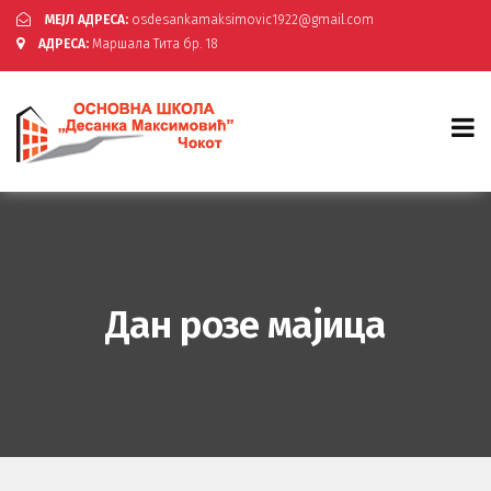
МЕЈЛ АДРЕСА:
osdesankamaksimovic1922@gmail.com
АДРЕСА:
Маршала Тита бр. 18
Дан розе мајица