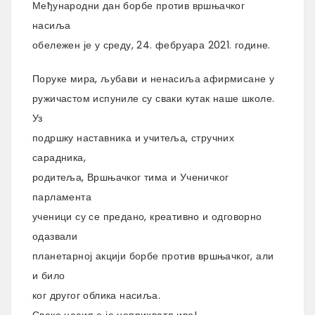
Међународни дан борбе против вршњачког
насиља
обележен је у среду, 24. фебруара 2021. године.
Поруке мира, љубави и ненасиља афирмисане у
ружичастом испуниле су сваки кутак наше школе.
Уз
подршку наставника и учитеља, стручних
сарадника,
родитеља, Вршњачког тима и Ученичког
парламента
ученици су се предано, креативно и одговорно
одазвали
планетарној акцији борбе против вршњачког, али
и било
ког другог облика насиља.