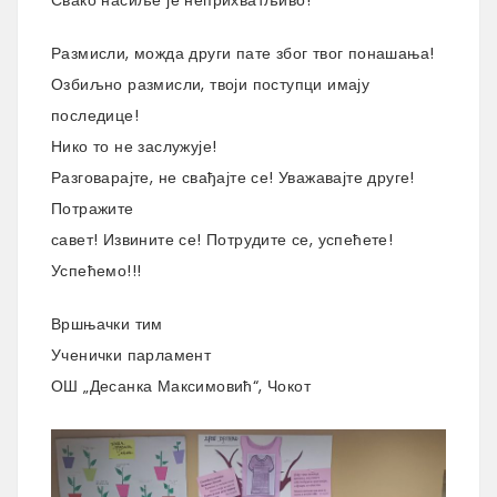
Свако насиље је неприхватљиво!
Размисли, можда други пате због твог понашања!
Озбиљно размисли, твоји поступци имају
последице!
Нико то не заслужује!
Разговарајте, не свађајте се! Уважавајте друге!
Потражите
савет! Извините се! Потрудите се, успећете!
Успећемо!!!
Вршњачки тим
Ученички парламент
ОШ „Десанка Максимовић“, Чокот