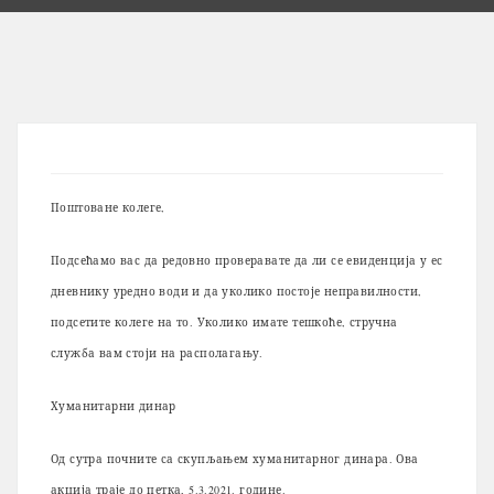
Поштоване колеге,
Подсећамо вас да редовно проверавате да ли се евиденција у ес
дневнику уредно води и да уколико постоје неправилности,
подсетите колеге на то. Уколико имате тешкоће, стручна
служба вам стоји на располагању.
Хуманитарни динар
Од сутра почните са скупљањем хуманитарног динара. Ова
акција траје до петка, 5.3.2021. године.