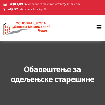
МЕЈЛ АДРЕСА:
osdesankamaksimovic1922@gmail.com
АДРЕСА:
Маршала Тита бр. 18
Обавештење за
одељењске старешине