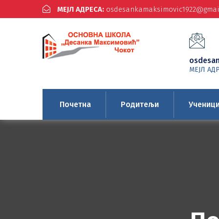
МЕЈЛ АДРЕСА:
osdesankamaksimovic1922@gmai
osdesa
МЕЈЛ АД
Почетна
Родитељи
Учениц