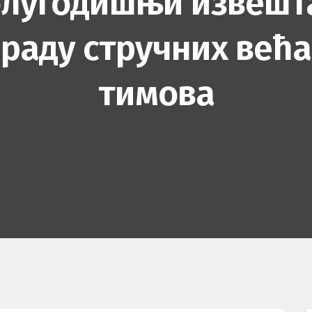
лугодишњи извешт
 раду стручних већа
тимова