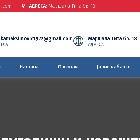
l.com
АДРЕСА:
Маршала Тита бр. 18
nkamaksimovic1922@gmail.com
Маршала Тита бр. 18
РЕСА
АДРЕСА
и
Настава
О школи
Јавне набавке