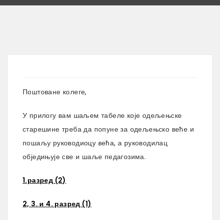
Поштоване колеге,
У прилогу вам шаљем табеле које одељењске
старешине треба да попуне за одељењско веће и
пошаљу руководиоцу већа, а руководилац
обједињује све и шаље педагозима.
1.разред (2)
2, 3. и 4. разред (1)