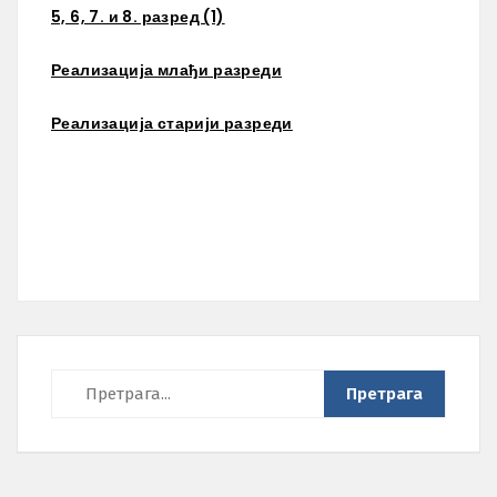
5, 6, 7. и 8. разред (1)
Реализација млађи разреди
Реализација старији разреди