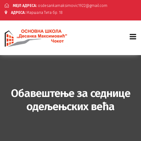
МЕЈЛ АДРЕСА:
osdesankamaksimovic1922@gmail.com
АДРЕСА:
Маршала Тита бр. 18
Обавештење за седнице
одељењских већа