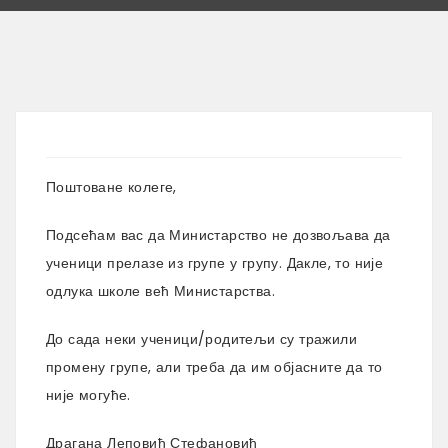
Поштоване колеге,
Подсећам вас да Министарство не дозвољава да
ученици прелазе из групе у групу. Дакле, то није
одлука школе већ Министарства.
До сада неки ученици/родитељи су тражили
промену групе, али треба да им објасните да то
није могуће.
Драгана Леповић Стефановић