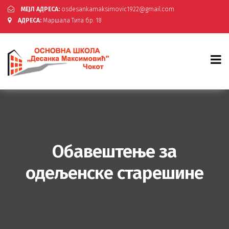
МЕЈЛ АДРЕСА:
osdesankamaksimovic1922@gmail.com
АДРЕСА:
Маршала Тита бр. 18
Обавештење за
одељенске старешине