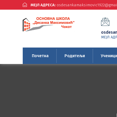
МЕЈЛ АДРЕСА:
osdesankamaksimovic1922@gmai
osdesa
МЕЈЛ АД
Почетна
Родитељи
Учениц