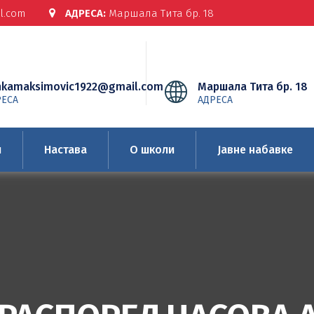
l.com
АДРЕСА:
Маршала Тита бр. 18
nkamaksimovic1922@gmail.com
Маршала Тита бр. 18
РЕСА
АДРЕСА
и
Настава
О школи
Јавне набавке