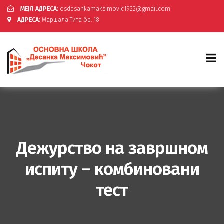
МЕЈЛ АДРЕСА:
osdesankamaksimovic1922@gmail.com
АДРЕСА:
Маршала Тита бр. 18
Дежурство на завршном
испиту – комбиновани
тест