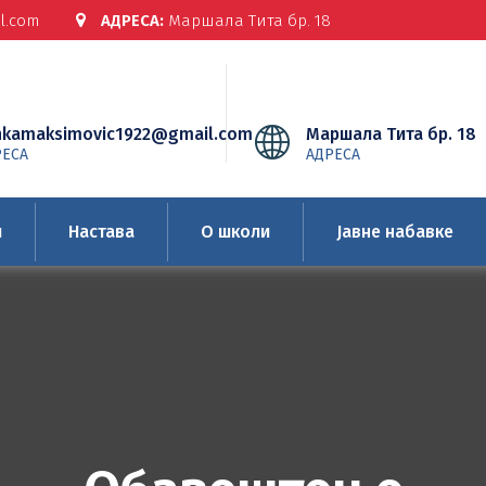
l.com
АДРЕСА:
Маршала Тита бр. 18
nkamaksimovic1922@gmail.com
Маршала Тита бр. 18
РЕСА
АДРЕСА
и
Настава
О школи
Јавне набавке