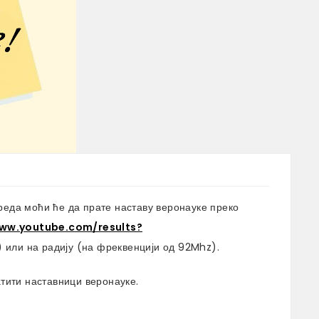
зреда моћи ће да прате наставу веронауке преко
www.youtube.com/results?
) или на радију (на фреквенцији од 92Mhz).
тити наставници веронауке.