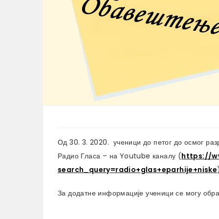
Од 30. 3. 2020. ученици до петог до осмог ра
Радио Гласа – на Youtube каналу (
https://
search_query=radio+glas+eparhije+niske
За додатне информације ученици се могу обра