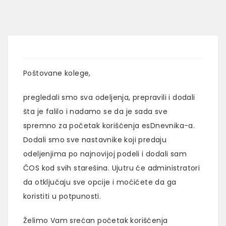
Poštovane kolege,
pregledali smo sva odeljenja, prepravili i dodali
šta je falilo i nadamo se da je sada sve
spremno za početak korišćenja esDnevnika-a.
Dodali smo sve nastavnike koji predaju
odeljenjima po najnovijoj podeli i dodali sam
ČOS kod svih starešina. Ujutru će administratori
da otključaju sve opcije i moćićete da ga
koristiti u potpunosti.
Želimo Vam srećan početak korišćenja