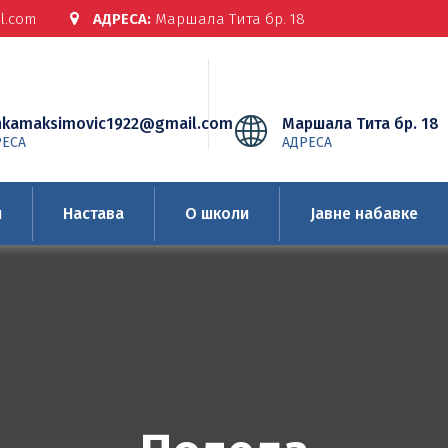
l.com
АДРЕСА:
Маршала Тита бр. 18
nkamaksimovic1922@gmail.com
Маршала Тита бр. 18
РЕСА
АДРЕСА
и
Настава
О школи
Јавне набавке