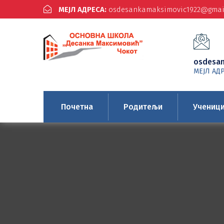
МЕЈЛ АДРЕСА:
osdesankamaksimovic1922@gmai
osdesa
МЕЈЛ АД
Почетна
Родитељи
Учениц