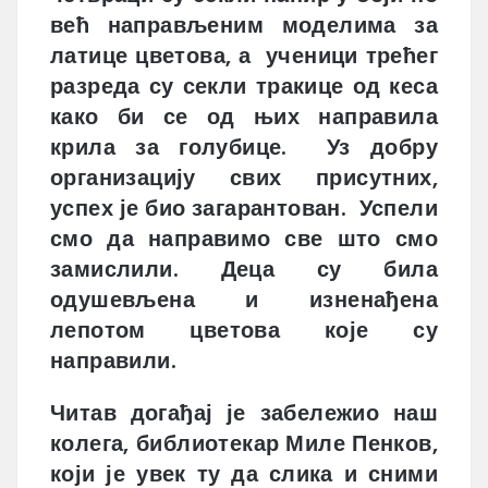
већ направљеним моделима за
латице цветова, а ученици трећег
разреда су секли тракице од кеса
како би се од њих направила
крила за голубице. Уз добру
организацију свих присутних,
успех је био загарантован. Успели
смо да направимо све што смо
замислили. Деца су била
одушевљена и изненађена
лепотом цветова које су
направили.
Читав догађај је забележио наш
колега, библиотекар Миле Пенков,
који је увек ту да слика и сними