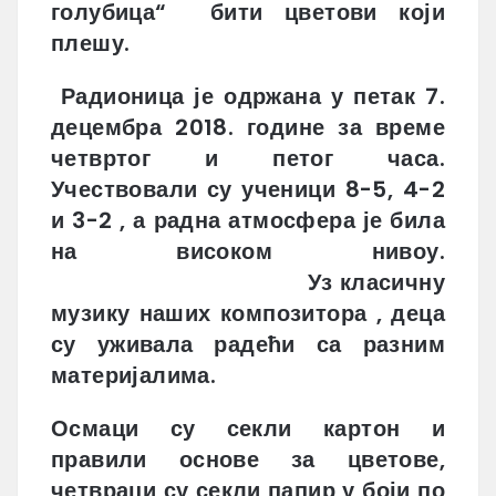
голубица“ бити цветови који
плешу.
Радионица је одржана у петак 7.
децембра 2018. године за време
четвртог и петог часа.
Учествовали су ученици 8-5, 4-2
и 3-2 , а радна атмосфера је била
на високом нивоу.
Уз класичну
музику наших композитора , деца
су уживала радећи са разним
материјалима.
Осмаци су секли картон и
правили основе за цветове,
четвраци су секли папир у боји по