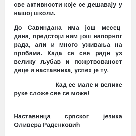
све активности које се дешавају у
нашој школи.
До Савиндана има још месец
дана, предстоји нам још напорног
рада, али и много уживања на
пробама. Када се све ради уз
велику љубав и пожртвованост
деце и наставника, успех је ту.
Кад се мале и велике
руке сложе све се може!
Наставница српског језика
Оливера Раденковић