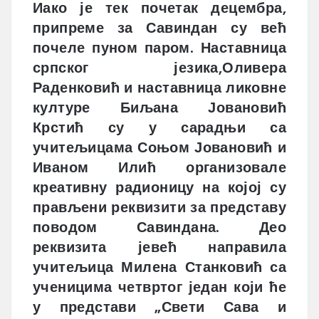
Иако је тек почетак децембра,
припреме за Савиндан су већ
почеле пуном паром. Наставница
српског језика,Оливера
Раденковић и наставница ликовне
културе Биљана Јовановић
Крстић су у сарадњи са
учитељицама Соњом Јовановић и
Иваном Илић организовале
креативну радионицу на којој су
прављени реквизити за представу
поводом Савиндана. Део
реквизита јевећ направила
учитељица Милена Станковић са
ученицима четвртог један који ће
у представи „Свети Сава и