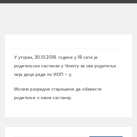
У уторак, 30.10.2018. године у 18 сати је
родитељски састанак у Чокоту за све родитеље
чија деца раде по ИОП – у.
Молим разредне старешине да обавесте
родитеље о овом састанку.