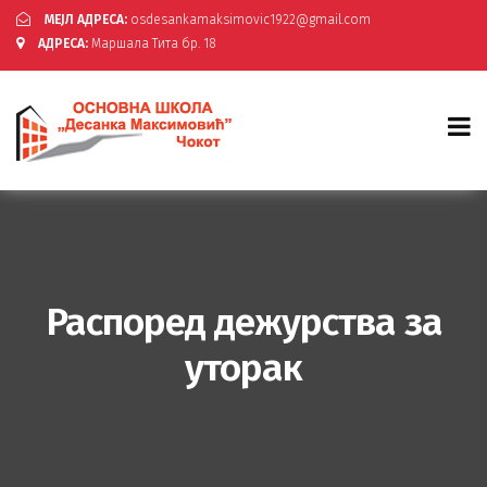
МЕЈЛ АДРЕСА:
osdesankamaksimovic1922@gmail.com
АДРЕСА:
Маршала Тита бр. 18
Распоред дежурства за
уторак