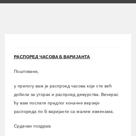
РАСПОРЕД ЧАСОВА Б ВАРИЈАНТА
Поштовани,
у прилогу вам је распроед часова који сте већ
добили за уторак и распроед дежурства. Вечерас
ћу вам послати предлог коначне верзије
распореда по Б варијанти са малим изменама.
Срдачан поздрав.