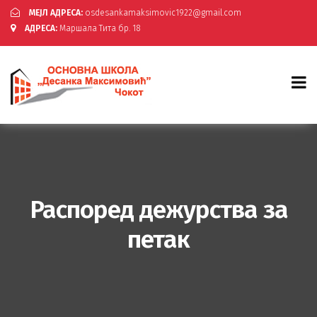
МЕЈЛ АДРЕСА:
osdesankamaksimovic1922@gmail.com
АДРЕСА:
Маршала Тита бр. 18
Распоред дежурства за
петак