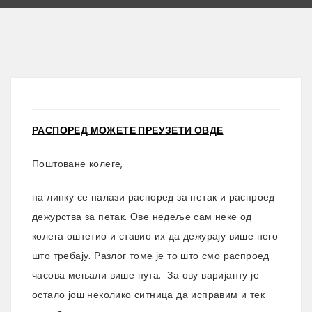
РАСПОРЕД МОЖЕТЕ ПРЕУЗЕТИ ОВДЕ
Поштоване колеге,
на линку се налази распоред за петак и распроед
дежурства за петак. Ове недеље сам неке од
колега оштетио и ставио их да дежурају више него
што требају. Разлог томе је то што смо распроед
часова мењали више пута. За ову варијанту је
остало још неколико ситница да исправим и тек