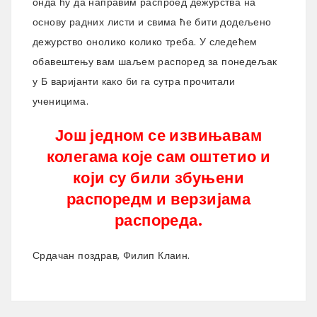
онда ћу да направим распроед дежурства на
основу радних листи и свима ће бити додељено
дежурство онолико колико треба. У следећем
обавештењу вам шаљем распоред за понедељак
у Б варијанти како би га сутра прочитали
ученицима.
Још једном се извињавам
колегама које сам оштетио и
који су били збуњени
распоредм и верзијама
распореда.
Срдачан поздрав, Филип Клаин.