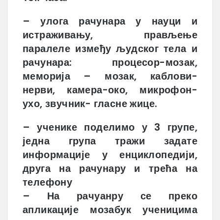
– улога рачунара у науци и
истраживању, прављење
паралеле између људског тела и
рачунара: процесор-мозак,
меморија – мозак, каблови-
нерви, камера-око, микрофон-
ухо, звучник- гласне жице.
– ученике поделимо у 3 групе,
једна група тражи задате
информације у енциклопедији,
друга на рачунару и трећа на
телефону
– На рачуанру се преко
апликације мозабук ученицима