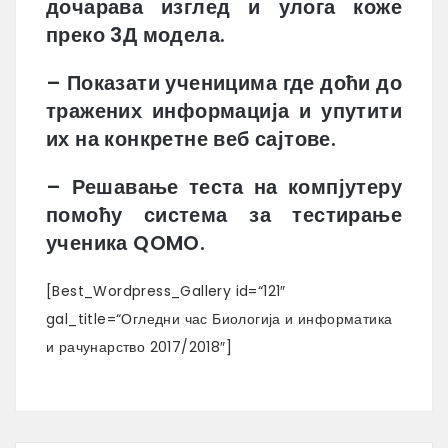
дочарава изглед и улога коже
преко 3Д модела.
– Показати ученицима где доћи до
тражених информација и упутити
их на конкретне веб сајтове.
– Решавање теста на компјутеру
помоћу система за тестирање
ученика QOMO.
[Best_Wordpress_Gallery id=“121″
gal_title=“Огледни час Биологија и информатика
и рачунарство 2017/2018″]