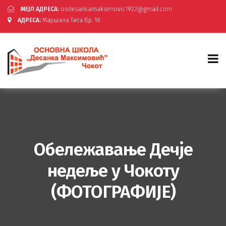
МЕЈЛ АДРЕСА:
osdesankamaksimovic1922@gmail.com
АДРЕСА:
Маршала Тита бр. 18
Обележавање Дечје
недеље у Чокоту
(ФОТОГРАФИЈЕ)