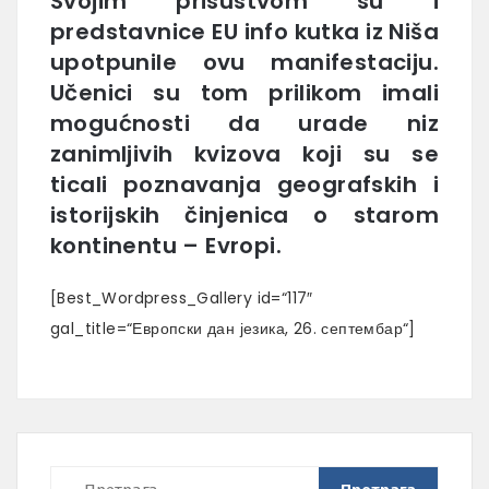
Svojim prisustvom su i
predstavnice EU info kutka iz Niša
upotpunile ovu manifestaciju.
Učenici su tom prilikom imali
mogućnosti da urade niz
zanimljivih kvizova koji su se
ticali poznavanja geografskih i
istorijskih činjenica o starom
kontinentu – Evropi.
[Best_Wordpress_Gallery id=“117″
gal_title=“Европски дан језика, 26. септембар“]