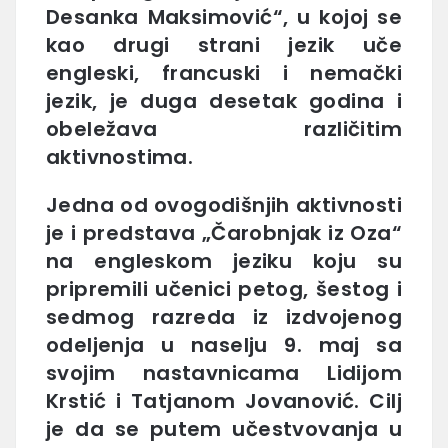
Desanka Maksimović“, u kojoj se
kao drugi strani jezik uče
engleski, francuski i nemački
jezik, je duga desetak godina i
obeležava različitim
aktivnostima.
Jedna od ovogodišnjih aktivnosti
je i predstava „Čarobnjak iz Oza“
na engleskom jeziku koju su
pripremili učenici petog, šestog i
sedmog razreda iz izdvojenog
odeljenja u naselju 9. maj sa
svojim nastavnicama Lidijom
Krstić i Tatjanom Jovanović. Cilj
je da se putem učestvovanja u