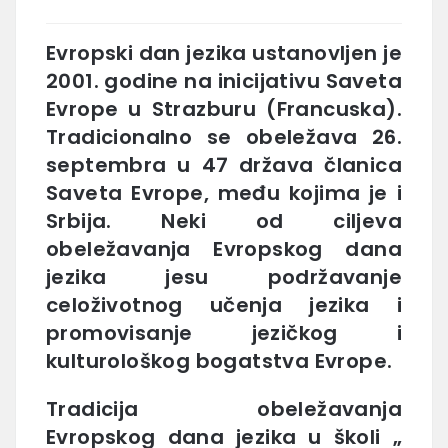
Evropski dan jezika
ustanovljen je
2001. godine na inicijativu Saveta
Evrope u Strazburu (Francuska).
Tradicionalno se obeležava
26.
septembra
u 47 država članica
Saveta Evrope, među kojima je i
Srbija. Neki od ciljeva
obeležavanja Evropskog dana
jezika jesu podržavanje
celoživotnog učenja jezika i
promovisanje jezičkog i
kulturološkog bogatstva Evrope.
Tradicija obeležavanja
Evropskog dana jezika u školi „