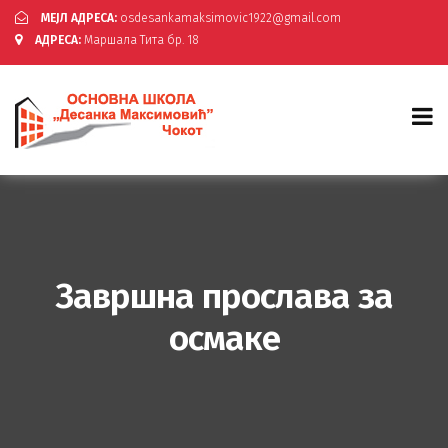
МЕЈЛ АДРЕСА:
osdesankamaksimovic1922@gmail.com
АДРЕСА:
Маршала Тита бр. 18
Завршна прослава за
осмаке