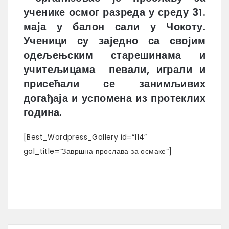
ученике осмог разреда у среду 31.
маја у балон сали у Чокоту.
Ученици су заједно са својим
одељењским старешинама и
учитељицама певали, играли и
присећали се занимљивих
догађаја и успомена из протеклих
година.
[Best_Wordpress_Gallery id=“114″
gal_title=“Завршна прослава за осмаке“]