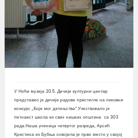
У Ноћи музеја 20.5. Дечији културни центар
представио је дечије радове пристигле на ликовни
конкурс „Боје мог детињства“.Учествовало је
петнаест школа из свих нишких општина са 303
рада.Наша ученица четвртог разреда, Арсић
Кристина из Бубња освојила је прво место у својој