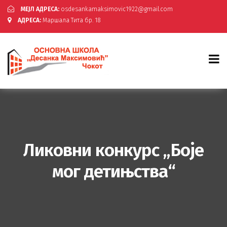
МЕЈЛ АДРЕСА:
osdesankamaksimovic1922@gmail.com
АДРЕСА:
Маршала Тита бр. 18
Ликовни конкурс „Боје
мог детињства“