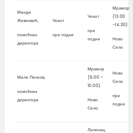
Мрамор
Манди
Чокот
(13.00
Живковић,
Чокот
-14.30)
пре
помоћник
пре подне
подне
Ново
директора
Село
Мрамор
Ново
Миле Пенков,
(9.00 –
Село
10.00)
помоћник
пре
директора
Ново
подне
Село
Лалинац