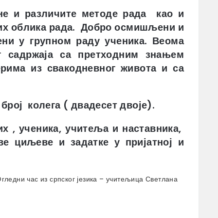
не и различите методе рада као и
их облика рада. Добро осмишљени и
ени у групном раду ученика. Веома
г садржаја са претходним знањем
ерима из свакодневног живота и са
рој колега ( двадесет двоје).
х , ученика, учитеља и наставника,
ве циљеве и задатке у пријатној и
гледни час из српског језика – учитељица Светлана