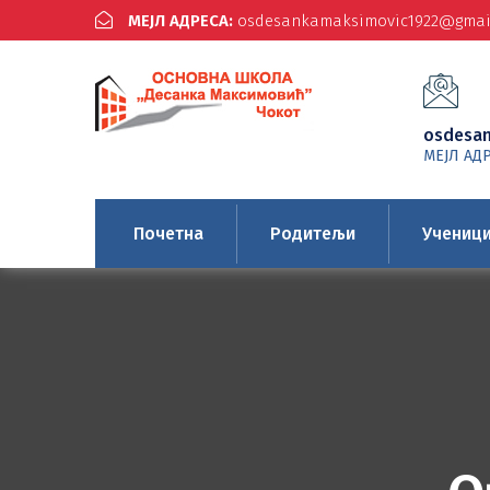
МЕЈЛ АДРЕСА:
osdesankamaksimovic1922@gmai
osdesa
МЕЈЛ АД
Почетна
Родитељи
Учениц