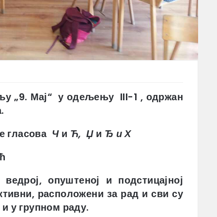
ељу „9. Мај“ у одељењу III-1 , одржан
.
ње гласова
Ч
и
Ћ,
Џ
и
Ђ и Х
ћ
ј, опуштеној и подстицајној
тивни, расположени за рад и сви су
 и у групном раду.