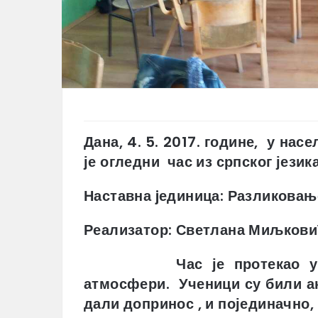
Дана, 4. 5. 2017. године, у нас
је огледни час из српског језика
Наставна jединица: Разликова
Реализатор: Светлана Миљкови
Час је протекао у ведро
атмосфери. Ученици су били ак
дали допринос , и појединачно,