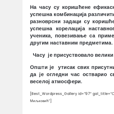
На часу су коришћене ефикас
успешна комбинација различит
разноврсни задаци су коришћ
успешна корелација наставно
ученика, повезивање са прим
другим наставним предметима.
Часу је присуствовало велики б
Општи је утисак свих присутни
да је огледни час остварио с
веселој атмосфери.
[Best_Wordpress_Gallery id=“97″ gal_title=“O
Миљковић“]