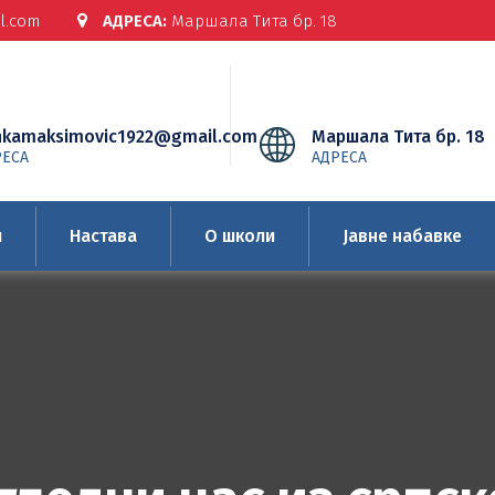
l.com
АДРЕСА:
Маршала Тита бр. 18
nkamaksimovic1922@gmail.com
Маршала Тита бр. 18
РЕСА
АДРЕСА
и
Настава
О школи
Јавне набавке