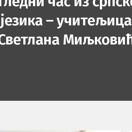
гледни час из српск
језика – учитељица
Светлана Миљкови