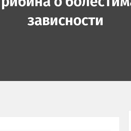
Трибина о болестим
зависности