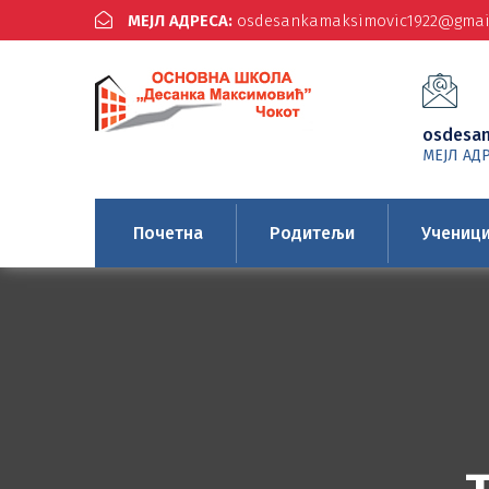
МЕЈЛ АДРЕСА:
osdesankamaksimovic1922@gmai
osdesa
МЕЈЛ АД
Почетна
Родитељи
Учениц