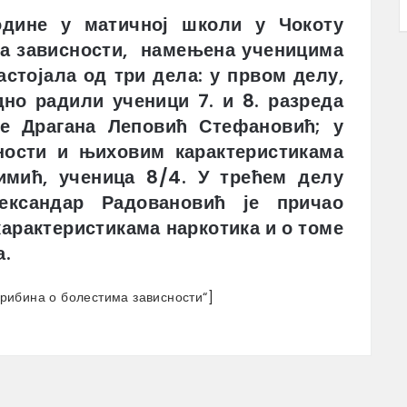
године у матичној школи у Чокоту
ма зависности, намењена ученицима
астојала од три дела: у првом делу,
дно радили ученици 7. и 8. разреда
ле Драгана Леповић Стефановић; у
ности и њиховим карактеристикама
Димић, ученица 8/4. У трећем делу
ександар Радовановић је причао
арактеристикама наркотика и о томе
а.
Трибина о болестима зависности“]