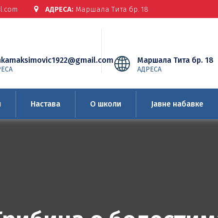
l.com
АДРЕСА:
Маршала Тита бр. 18
nkamaksimovic1922@gmail.com
Маршала Тита бр. 18
РЕСА
АДРЕСА
и
Настава
О школи
Јавне набавке