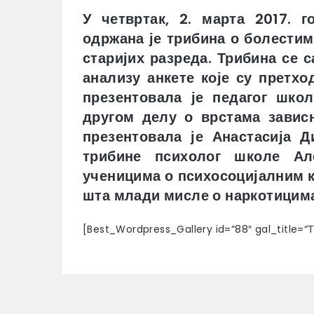
У четвртак, 2. марта 2017. 
одржана је трибина о болести
старијих разреда. Трибина се с
анализу анкете које су претхо
презентовала је педагог шко
другом делу о врстама завис
презентовала је Анастасија 
трибине психолог школе Ал
ученицима о психосоцијалним к
шта млади мисле о наркотицим
[Best_Wordpress_Gallery id=“88″ gal_title=“