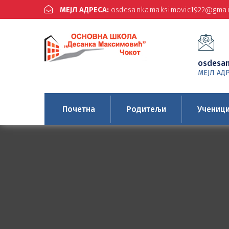
МЕЈЛ АДРЕСА:
osdesankamaksimovic1922@gmai
osdesa
МЕЈЛ АД
Почетна
Родитељи
Учениц