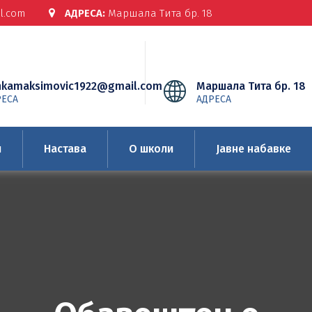
l.com
АДРЕСА:
Маршала Тита бр. 18
nkamaksimovic1922@gmail.com
Маршала Тита бр. 18
РЕСА
АДРЕСА
и
Настава
О школи
Јавне набавке