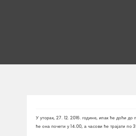
У уторак, 27. 12. 2016. године, ипак ће доћи д
ће она почети у 14.00, а часови ће трајати по 