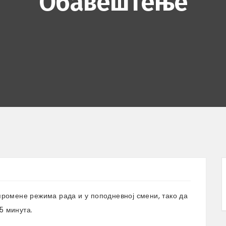
Обавештење
о промене режима рада и у поподневној смени, тако да
35 минута.