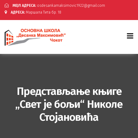
МЕЈЛ АДРЕСА:
osdesankamaksimovic1922@gmail.com
АДРЕСА:
Маршала Тита бр. 18
Представљање књиге
„Свет је бољи“ Николе
Стојановића