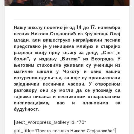
Нашу школу посетио је од 14 до 17. новембра
песник Никола Стојановић из Крушевца. Овај
млади, али вишеструко награђивани песник
представио је ученицима млађих и старијих
разреда своју прву књигу за децу, „Свет је
бољи“, у издању „Витеза“ из Београда. У
његовим стиховима уживали су ученици из
матичне школе у Чокоту и свих наших
истурених одељења, за које су организовани
заједнички песнички часови. У отвореном
разговору они су могли да се упознају са
тајнама писања и песниковим стваралачким
инспирацијама, као и плановима за
будућност.
[Best_Wordpress_Gallery id=“70″
gal_title=“Посета песника Николе Стојановића“]