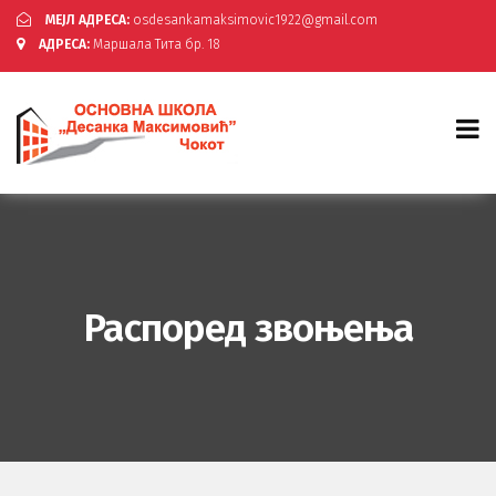
МЕЈЛ АДРЕСА:
osdesankamaksimovic1922@gmail.com
АДРЕСА:
Маршала Тита бр. 18
Распоред звоњења