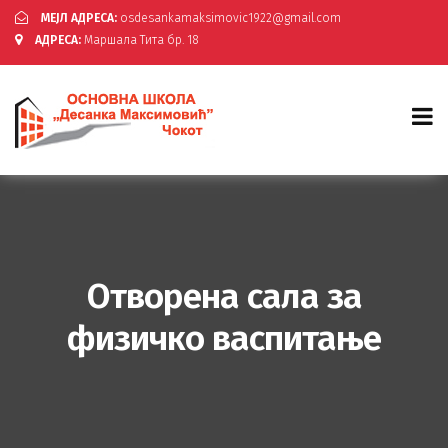
МЕЈЛ АДРЕСА:
osdesankamaksimovic1922@gmail.com
АДРЕСА:
Маршала Тита бр. 18
Отворена сала за
физичко васпитање