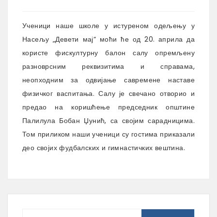
Ученици наше школе у истуреном одељењу у
Насељу „Девети мај“ моћи ће од 20. априла да
користе фискултурну балон салу опремљену
разноврсним реквизитима
и справама,
неопходним за одвијање савремене наставе
физичког васпитања. Салу је свечано отворио и
предао на коришћење председник општине
Палилула Бобан Џунић, са својим сарадницима.
Том приликом наши ученици су гостима приказали
део својих фудбалских и гимнастичких вештина.