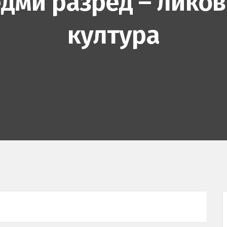
дми разред – лико
култура