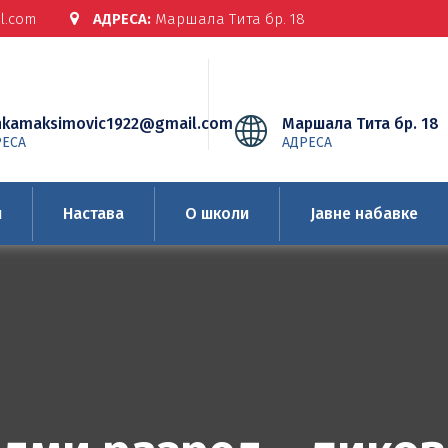
l.com
АДРЕСА:
Маршала Тита бр. 18
nkamaksimovic1922@gmail.com
Маршала Тита бр. 18
РЕСА
АДРЕСА
и
Настава
О школи
Јавне набавке