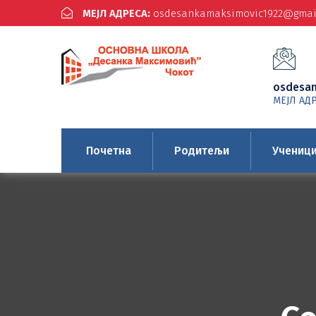
МЕЈЛ АДРЕСА:
osdesankamaksimovic1922@gmai
osdesa
МЕЈЛ АД
Почетна
Родитељи
Учениц